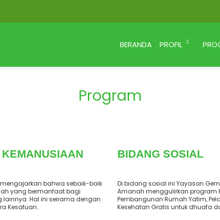
BERANDA
PROFIL
PRO
Program
 KEMANUSIAAN
BIDANG SOSIAL
mengajarkan bahwa sebaik-baik
Di bidang sosial ini Yayasan Ge
ah yang bermanfaat bagi
Amanah menggulirkan program P
lainnya. Hal ini seirama dengan
Pembangunan Rumah Yatim, Pel
ra Kesatuan..
Kesehatan Gratis untuk dhuafa da