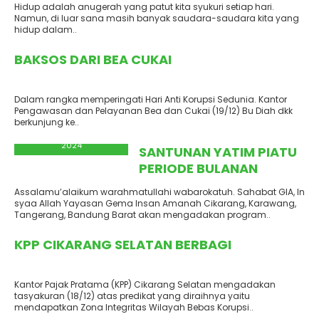
Hidup adalah anugerah yang patut kita syukuri setiap hari.
Namun, di luar sana masih banyak saudara-saudara kita yang
hidup dalam..
Terbit
: 20 Desember
2024
BAKSOS DARI BEA CUKAI
Dalam rangka memperingati Hari Anti Korupsi Sedunia. Kantor
Pengawasan dan Pelayanan Bea dan Cukai (19/12) Bu Diah dkk
berkunjung ke..
Terbit
: 20 Desember
2024
SANTUNAN YATIM PIATU
PERIODE BULANAN
Assalamu’alaikum warahmatullahi wabarokatuh. Sahabat GIA, In
syaa Allah Yayasan Gema Insan Amanah Cikarang, Karawang,
Tangerang, Bandung Barat akan mengadakan program..
Terbit
: 20 Desember
2024
KPP CIKARANG SELATAN BERBAGI
Kantor Pajak Pratama (KPP) Cikarang Selatan mengadakan
tasyakuran (18/12) atas predikat yang diraihnya yaitu
mendapatkan Zona Integritas Wilayah Bebas Korupsi..