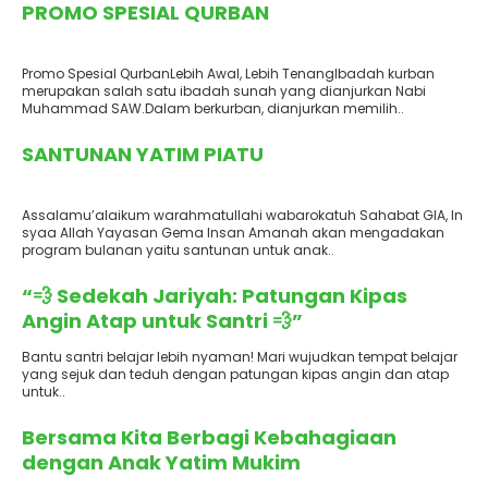
PROMO SPESIAL QURBAN
Promo Spesial QurbanLebih Awal, Lebih TenangIbadah kurban
merupakan salah satu ibadah sunah yang dianjurkan Nabi
Muhammad SAW.Dalam berkurban, dianjurkan memilih..
Terbit
: 12 Januari 2025
SANTUNAN YATIM PIATU
Assalamu’alaikum warahmatullahi wabarokatuh Sahabat GIA, In
syaa Allah Yayasan Gema Insan Amanah akan mengadakan
program bulanan yaitu santunan untuk anak..
Terbit
: 12 Januari 2025
“💨 Sedekah Jariyah: Patungan Kipas
Angin Atap untuk Santri 💨”
Bantu santri belajar lebih nyaman! Mari wujudkan tempat belajar
yang sejuk dan teduh dengan patungan kipas angin dan atap
untuk..
Terbit
: 6 Januari 2025
Bersama Kita Berbagi Kebahagiaan
dengan Anak Yatim Mukim