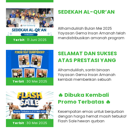
Gema Insan Amanah telah berjalan
dengan..
SEDEKAH AL-QUR’AN
Allhamdulilah Bulan Mei 2025
Yayasan Gema Insan Amanah telah
mendistribusikan amanah program
Terbit
: 11 Juni 2025
sedekah Al-Qur’an dari donator.
Kami ucapkan terimakasih kepada..
SELAMAT DAN SUKSES
ATAS PRESTASI YANG
DIRAIH
Alhamdulillah, santri binaan
Yayasan Gema Insan Amanah
kembali memberikan sebuah
Terbit
: 30 Mei 2025
kebanggaan. Kali ini datang dari
olahraga seni bela diri pencak..
🔥 Dibuka Kembali
Promo Terbatas 🔥
🔥Flash Sale🔥
Kesempatan emas untuk berqurban
dengan harga hemat masih terbuka!
Flash Sale hewan qurban
Terbit
: 30 Mei 2025
diperpanjang hingga 31 Mei 2025! 📉
Terbit
: 13 Mei 2025
Harga..