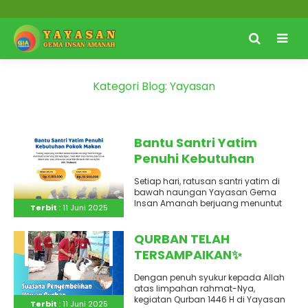
Kategori Blog:
Yayasan
Bantu Santri Yatim
Penuhi Kebutuhan
Pokok Makan
Setiap hari, ratusan santri yatim di
bawah naungan Yayasan Gema
Insan Amanah berjuang menuntut
Terbit
: 11 Juni 2025
ilmu agama dan dunia, meski
dengan..
QURBAN TELAH
TERSAMPAIKAN✨
Dengan penuh syukur kepada Allah
atas limpahan rahmat-Nya,
kegiatan Qurban 1446 H di Yayasan
Terbit
: 11 Juni 2025