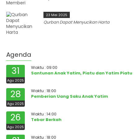
23 Mei 2025
Qurban Dapat Menyucikan Harta
Agenda
Waktu : 09:00
31
Santunan Anak Yatim, Piatu dan Yatim Piatu
Agu 2025
Waktu : 18:00
28
Pemberian Uang Saku Anak Yatim
Agu 2025
Waktu : 14:00
26
Tebar Berkah
Agu 2025
Waktu : 18:00