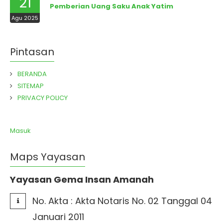
21
Pemberian Uang Saku Anak Yatim
Agu 2025
Pintasan
BERANDA
SITEMAP
PRIVACY POLICY
Masuk
Maps Yayasan
Yayasan Gema Insan Amanah
No. Akta :
Akta Notaris No. 02 Tanggal 04
Januari 2011