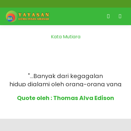
Kata Mutiara
"...Banyak dari kegagalan
hidup dialami oleh orang-orang yang
tidak menyadari betapa dekatnya
Quote oleh : Thomas Alva Edison
mereka dengan
kesuksesan ketika mereka
menyerah..."