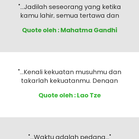
"...Jadilah seseorang yang ketika
kamu lahir, semua tertawa dan
hanya kamu yang menangis. Lalu
Quote oleh : Mahatma Gandhi
ketika kamu wafat, semua orang
menangis dan kamu tersenyum..."
"...Kenali kekuatan musuhmu dan
takarlah kekuatanmu. Dengan
mengetahui kekuatan musuhmu,
Quote oleh : Lao Tze
kamu akan memenangkan
pertempuran casino online..."
"...Waktu adalah pedang..."