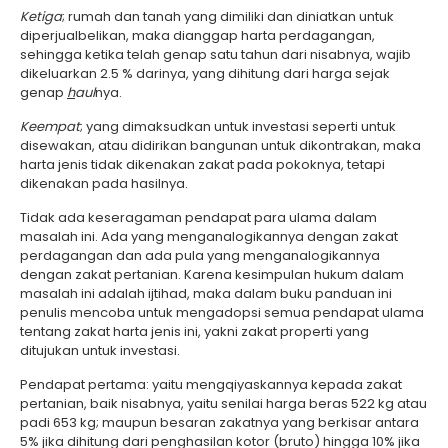
Ketiga
; rumah dan tanah yang dimiliki dan diniatkan untuk
diperjualbelikan, maka dianggap harta perdagangan,
sehingga ketika telah genap satu tahun dari nisabnya, wajib
dikeluarkan 2.5 % darinya, yang dihitung dari harga sejak
genap
h
aul
nya.
Keempat
; yang dimaksudkan untuk investasi seperti untuk
disewakan, atau didirikan bangunan untuk dikontrakan, maka
harta jenis tidak dikenakan zakat pada pokoknya, tetapi
dikenakan pada hasilnya.
Tidak ada keseragaman pendapat para ulama dalam
masalah ini. Ada yang menganalogikannya dengan zakat
perdagangan dan ada pula yang menganalogikannya
dengan zakat pertanian. Karena kesimpulan hukum dalam
masalah ini adalah ijtihad, maka dalam buku panduan ini
penulis mencoba untuk mengadopsi semua pendapat ulama
tentang zakat harta jenis ini, yakni zakat properti yang
ditujukan untuk investasi.
Pendapat pertama: yaitu mengqiyaskannya kepada zakat
pertanian, baik nisabnya, yaitu senilai harga beras 522 kg atau
padi 653 kg; maupun besaran zakatnya yang berkisar antara
5% jika dihitung dari penghasilan kotor (bruto) hingga 10% jika