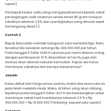
rupiah).
Pendapat kedua: yaitu yang mengqiyaskannya kepada zakat
perdagangan, baik nisabnya senilai emas 85 gram maupun
zakatnya sebesar 2.5% dan syarat
h
aul
nya yang dimulai sejak
berlangsung akad.
[1]
Contoh 2
Bapak Basruddin memiliki bangunan ruko berlantai tiga. Ruko
tersebut dia sewakan seharga Rp 400.000.000 per tahun.
Pada tanggal 5 Safar 1436 H rukonya pun resmi disewa orang,
dengan pembayaran 10 % diserahkan di hari itu juga dan
sisanya akan dilunasi sebulan kemudian. Kapan dia harus
membayar zakatnya dan berapa besarannya?
Jawab:
Kalau dilihat dari harga emas saat itu, maka nilai sewa ruko itu
jelas telah melebihi nisab. Maka, di tahun yang akan datang,
tepatnya pada tanggal 5 Safar 1437 H dia berkewajiban untuk
membayar zakat hasil investasinya sebesar 2.5 % x Rp
400.000.000 = Rp 10.000.000 (Terbilang: sepuluh juta rupiah).
Catatan
: