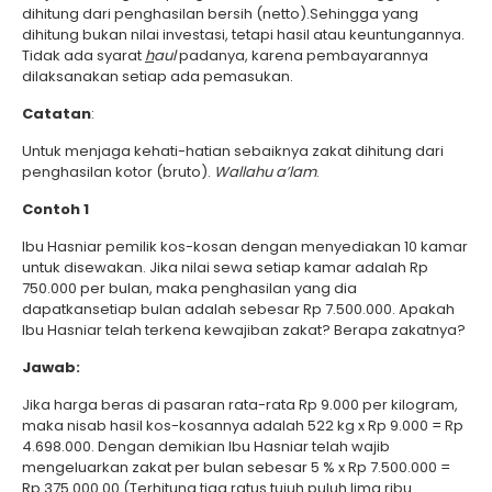
dihitung dari penghasilan bersih (netto).Sehingga yang
dihitung bukan nilai investasi, tetapi hasil atau keuntungannya.
Tidak ada syarat
h
aul
padanya, karena pembayarannya
dilaksanakan setiap ada pemasukan.
Catatan
:
Untuk menjaga kehati-hatian sebaiknya zakat dihitung dari
penghasilan kotor (bruto).
Wallahu a’lam
.
Contoh 1
Ibu Hasniar pemilik kos-kosan dengan menyediakan 10 kamar
untuk disewakan. Jika nilai sewa setiap kamar adalah Rp
750.000 per bulan, maka penghasilan yang dia
dapatkansetiap bulan adalah sebesar Rp 7.500.000. Apakah
Ibu Hasniar telah terkena kewajiban zakat? Berapa zakatnya?
Jawab:
Jika harga beras di pasaran rata-rata Rp 9.000 per kilogram,
maka nisab hasil kos-kosannya adalah 522 kg x Rp 9.000 = Rp
4.698.000. Dengan demikian Ibu Hasniar telah wajib
mengeluarkan zakat per bulan sebesar 5 % x Rp 7.500.000 =
Rp 375.000.00 (Terhitung tiga ratus tujuh puluh lima ribu