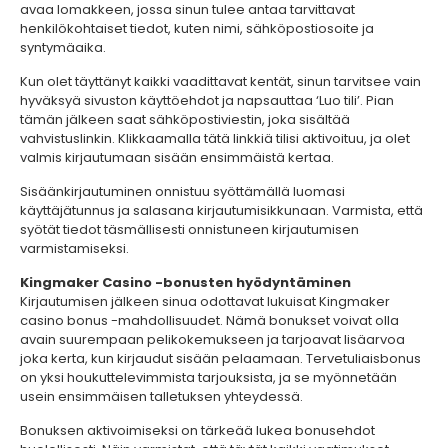
avaa lomakkeen, jossa sinun tulee antaa tarvittavat
henkilökohtaiset tiedot, kuten nimi, sähköpostiosoite ja
syntymäaika.
Kun olet täyttänyt kaikki vaadittavat kentät, sinun tarvitsee vain
hyväksyä sivuston käyttöehdot ja napsauttaa ‘Luo tili’. Pian
tämän jälkeen saat sähköpostiviestin, joka sisältää
vahvistuslinkin. Klikkaamalla tätä linkkiä tilisi aktivoituu, ja olet
valmis kirjautumaan sisään ensimmäistä kertaa.
Sisäänkirjautuminen onnistuu syöttämällä luomasi
käyttäjätunnus ja salasana kirjautumisikkunaan. Varmista, että
syötät tiedot täsmällisesti onnistuneen kirjautumisen
varmistamiseksi.
Kingmaker Casino -bonusten hyödyntäminen
Kirjautumisen jälkeen sinua odottavat lukuisat Kingmaker
casino bonus -mahdollisuudet. Nämä bonukset voivat olla
avain suurempaan pelikokemukseen ja tarjoavat lisäarvoa
joka kerta, kun kirjaudut sisään pelaamaan. Tervetuliaisbonus
on yksi houkuttelevimmista tarjouksista, ja se myönnetään
usein ensimmäisen talletuksen yhteydessä.
Bonuksen aktivoimiseksi on tärkeää lukea bonusehdot