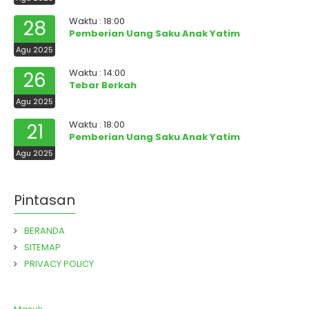
Waktu : 18:00
28
Pemberian Uang Saku Anak Yatim
Agu 2025
Waktu : 14:00
26
Tebar Berkah
Agu 2025
Waktu : 18:00
21
Pemberian Uang Saku Anak Yatim
Agu 2025
Pintasan
BERANDA
SITEMAP
PRIVACY POLICY