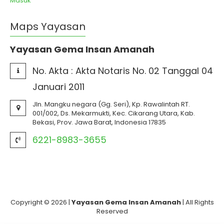
Masuk
Maps Yayasan
Yayasan Gema Insan Amanah
No. Akta :
Akta Notaris No. 02 Tanggal 04
Januari 2011
Jln. Mangku negara (Gg. Seri), Kp. Rawalintah RT.
001/002, Ds. Mekarmukti, Kec. Cikarang Utara, Kab.
Bekasi, Prov. Jawa Barat, Indonesia 17835
6221-8983-3655
Copyright © 2026 |
Yayasan Gema Insan Amanah
| All Rights
Reserved