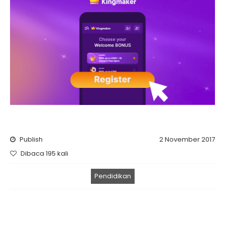
Publish
2 November 2017
Dibaca 195 kali
Pendidikan