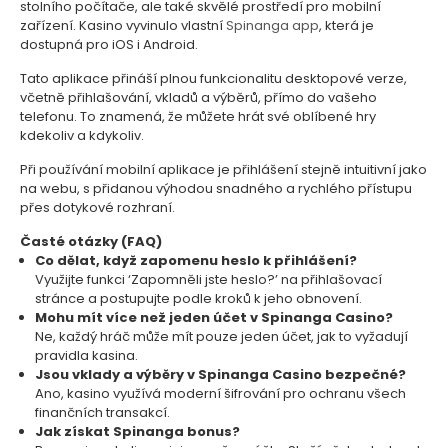
stolního počítače, ale také skvělé prostředí pro mobilní
zařízení. Kasino vyvinulo vlastní
Spinanga app
, která je
dostupná pro iOS i Android.
Tato aplikace přináší plnou funkcionalitu desktopové verze,
včetně přihlašování, vkladů a výběrů, přímo do vašeho
telefonu. To znamená, že můžete hrát své oblíbené hry
kdekoliv a kdykoliv.
Při používání mobilní aplikace je přihlášení stejně intuitivní jako
na webu, s přidanou výhodou snadného a rychlého přístupu
přes dotykové rozhraní.
Časté otázky (FAQ)
Co dělat, když zapomenu heslo k přihlášení?
Využijte funkci ‘Zapomněli jste heslo?’ na přihlašovací
stránce a postupujte podle kroků k jeho obnovení.
Mohu mít více než jeden účet v Spinanga Casino?
Ne, každý hráč může mít pouze jeden účet, jak to vyžadují
pravidla kasina.
Jsou vklady a výběry v Spinanga Casino bezpečné?
Ano, kasino využívá moderní šifrování pro ochranu všech
finančních transakcí.
Jak získat Spinanga bonus?