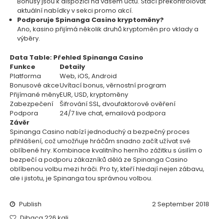
Bonusy jsou k dispozici na vašem účtu. Stačí překontrolovat
aktuální nabídky v sekci promo akcí.
Podporuje Spinanga Casino kryptoměny?
Ano, kasino přijímá několik druhů kryptoměn pro vklady a
výběry.
Data Table: Přehled Spinanga Casino
Funkce
Detaily
Platforma
Web, iOS, Android
Bonusové akce
Uvítací bonus, věrnostní program
Přijímané měny
EUR, USD, kryptoměny
Zabezpečení
Šifrování SSL, dvoufaktorové ověření
Podpora
24/7 live chat, emailová podpora
Závěr
Spinanga Casino nabízí jednoduchý a bezpečný proces
přihlášení, což umožňuje hráčům snadno začít užívat své
oblíbené hry. Kombinace kvalitního herního zážitku s úsilím o
bezpečí a podporu zákazníků dělá ze Spinanga Casino
oblíbenou volbu mezi hráči. Pro ty, kteří hledají nejen zábavu,
ale i jistotu, je Spinanga tou správnou volbou.
Publish
2 September 2018
Dibaca 226 kali