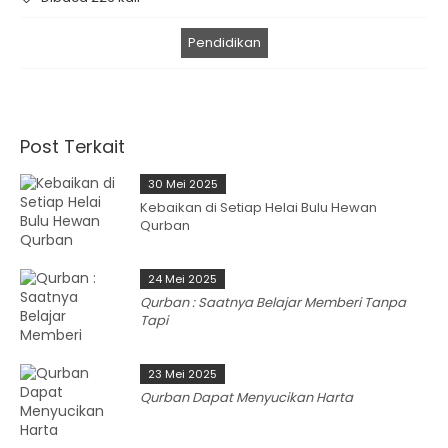
Pendidikan
Post Terkait
30 Mei 2025
Kebaikan di Setiap Helai Bulu Hewan
Qurban
24 Mei 2025
Qurban : Saatnya Belajar Memberi Tanpa
Tapi
23 Mei 2025
Qurban Dapat Menyucikan Harta