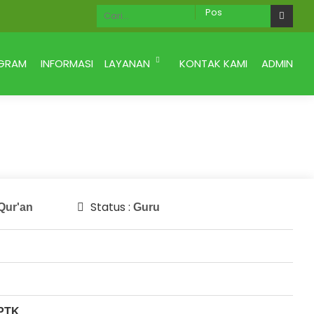
- Berani Berkarya U
Yayasan Gema Insan Amanah
GRAM
INFORMASI
LAYANAN
KONTAK KAMI
ADMIN
Status :
Qur'an
Guru
PTK