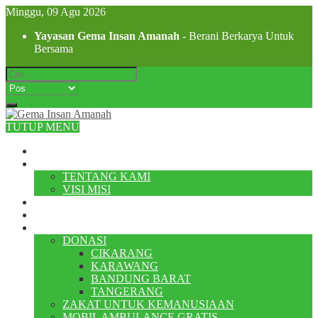
Minggu, 09 Agu 2026
Yayasan Gema Insan Amanah
- Berani Berkarya Untuk
Bersama
TUTUP MENU
BERANDA
PROFIL
TENTANG KAMI
VISI MISI
PROGRAM
INFORMASI
LAYANAN
DONASI
CIKARANG
KARAWANG
BANDUNG BARAT
TANGERANG
ZAKAT UNTUK KEMANUSIAAN
MOBIL AMBULANCE GRATIS